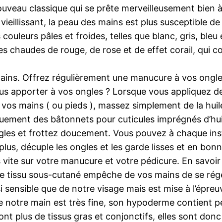
 nouveau classique qui se prête merveilleusement bien à
ieillissant, la peau des mains est plus susceptible de 
les couleurs pâles et froides, telles que blanc, gris, b
ntes chaudes de rouge, de rose et de effet corail, qui 
ains. Offrez régulièrement une manucure à vos ongles,
us apporter à vos ongles ? Lorsque vous appliquez de 
 vos mains ( ou pieds ), massez simplement de la huil
uement des bâtonnets pour cuticules imprégnés d’huile
les et frottez doucement. Vous pouvez à chaque insta
lus, décuple les ongles et les garde lisses et en bon
s vite sur votre manucure et votre pédicure. En savoir 
e tissu sous-cutané empêche de vos mains de se régén
i sensible que de notre visage mais est mise à l’épreuv
 notre main est très fine, son hypoderme contient peu
 ont plus de tissus gras et conjonctifs, elles sont do