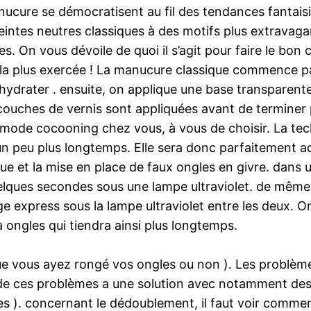
nucure se démocratisent au fil des tendances fantaisi
ntes neutres classiques à des motifs plus extravagants
On vous dévoile de quoi il s’agit pour faire le bon ch
a plus exercée ! La manucure classique commence par 
 hydrater . ensuite, on applique une base transparente
couches de vernis sont appliquées avant de terminer 
 mode cocooning chez vous, à vous de choisir. La te
 un peu plus longtemps. Elle sera donc parfaitement a
ique et la mise en place de faux ongles en givre. dan
elques secondes sous une lampe ultraviolet. de même
e express sous la lampe ultraviolet entre les deux. 
à ongles qui tiendra ainsi plus longtemps.
 que vous ayez rongé vos ongles ou non ). Les problèm
 de ces problèmes a une solution avec notamment des 
s ). concernant le dédoublement, il faut voir comme