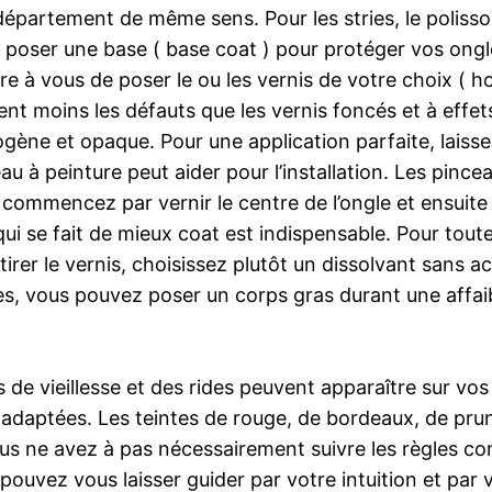
département de même sens. Pour les stries, le polissoi
à poser une base ( base coat ) pour protéger vos ongle
ibre à vous de poser le ou les vernis de votre choix ( 
rquent moins les défauts que les vernis foncés et à ef
ne et opaque. Pour une application parfaite, laissez
 à peinture peut aider pour l’installation. Les pinceau
s, commencez par vernir le centre de l’ongle et ensuite
i se fait de mieux coat est indispensable. Pour toutes
irer le vernis, choisissez plutôt un dissolvant sans a
s, vous pouvez poser un corps gras durant une affaiblit
e vieillesse et des rides peuvent apparaître sur vos m
 adaptées. Les teintes de rouge, de bordeaux, de pr
 vous ne avez à pas nécessairement suivre les règles co
uvez vous laisser guider par votre intuition et par 