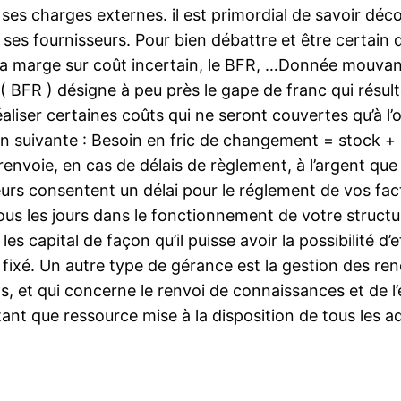
ses charges externes. il est primordial de savoir dé
ses fournisseurs. Pour bien débattre et être certain de
la marge sur coût incertain, le BFR, …Donnée mouvante
FR ) désigne à peu près le gape de franc qui résulte d
réaliser certaines coûts qui ne seront couvertes qu’à 
ation suivante : Besoin en fric de changement = stock +
 renvoie, en cas de délais de règlement, à l’argent que
eurs consentent un délai pour le réglement de vos factu
us les jours dans le fonctionnement de votre structure
les capital de façon qu’il puisse avoir la possibilité d
 fixé. Un autre type de gérance est la gestion des renc
s, et qui concerne le renvoi de connaissances et de l’
ant que ressource mise à la disposition de tous les ad