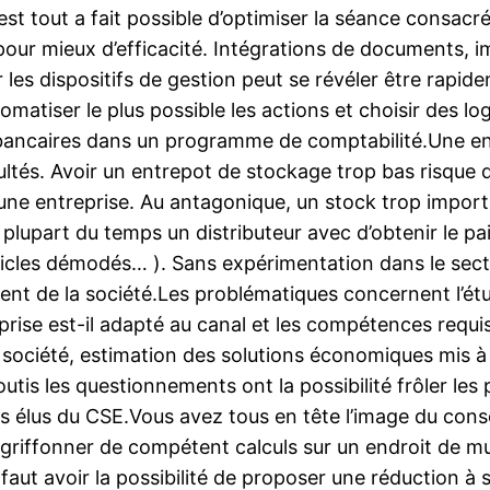
 est tout a fait possible d’optimiser la séance consacr
our mieux d’efficacité. Intégrations de documents, im
 les dispositifs de gestion peut se révéler être rap
omatiser le plus possible les actions et choisir des lo
ancaires dans un programme de comptabilité.Une ent
ultés. Avoir un entrepot de stockage trop bas risque 
ne entreprise. Au antagonique, un stock trop import
 plupart du temps un distributeur avec d’obtenir le pa
cles démodés… ). Sans expérimentation dans le secteur 
t de la société.Les problématiques concernent l’étude 
eprise est-il adapté au canal et les compétences requi
a société, estimation des solutions économiques mis à 
outis les questionnements ont la possibilité frôler le
 élus du CSE.Vous avez tous en tête l’image du conse
 griffonner de compétent calculs sur un endroit de mus
l faut avoir la possibilité de proposer une réduction à so