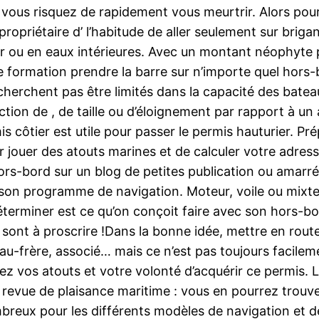
ous risquez de rapidement vous meurtrir. Alors pour
ropriétaire d’ l’habitude de aller seulement sur brigan
 mer ou en eaux intérieures. Avec un montant néophyte
 formation prendre la barre sur n’importe quel hors-
herchent pas être limités dans la capacité des bateaux 
iction de , de taille ou d’éloignement par rapport à u
 côtier est utile pour passer le permis hauturier. P
r jouer des atouts marines et de calculer votre adre
hors-bord sur un blog de petites publication ou amar
 son programme de navigation. Moteur, voile ou mixte
terminer est ce qu’on conçoit faire avec son hors-bo
nt à proscrire !Dans la bonne idée, mettre en route l
au-frère, associé… mais ce n’est pas toujours facilemen
ez vos atouts et votre volonté d’acquérir ce permis. 
 revue de plaisance maritime : vous en pourrez trouve
breux pour les différents modèles de navigation et d