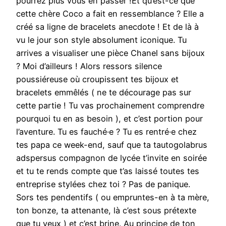
pourrez plus vous en passer !Et qu’est-ce que
cette chère Coco a fait en ressemblance ? Elle a
créé sa ligne de bracelets anecdote ! Et de là à
vu le jour son style absolument iconique. Tu
arrives a visualiser une pièce Chanel sans bijoux
? Moi d’ailleurs ! Alors ressors silence
poussiéreuse où croupissent tes bijoux et
bracelets emmêlés ( ne te décourage pas sur
cette partie ! Tu vas prochainement comprendre
pourquoi tu en as besoin ), et c’est portion pour
l’aventure. Tu es fauché·e ? Tu es rentré·e chez
tes papa ce week-end, sauf que ta tautogolabrus
adspersus compagnon de lycée t’invite en soirée
et tu te rends compte que t’as laissé toutes tes
entreprise stylées chez toi ? Pas de panique.
Sors tes pendentifs ( ou empruntes-en à ta mère,
ton bonze, ta attenante, là c’est sous prétexte
que tu veux ) et c’est brine. Au principe de ton