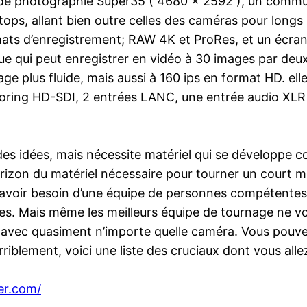
de photographie Super35 ( 4680 x 2592 ), un commuta
ops, allant bien outre celles des caméras pour longs 
ats d’enregistrement; RAW 4K et ProRes, et un écran 
que qui peut enregistrer en vidéo à 30 images par deu
age plus fluide, mais aussi à 160 ips en format HD. e
nitoring HD-SDI, 2 entrées LANC, une entrée audio XL
 des idées, mais nécessite matériel qui se développe
rizon du matériel nécessaire pour tourner un court m
ez avoir besoin d’une équipe de personnes compétente
es. Mais même les meilleurs équipe de tournage ne vou
r avec quasiment n’importe quelle caméra. Vous pou
rriblement, voici une liste des cruciaux dont vous all
er.com/