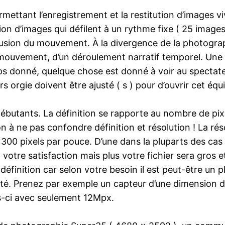
ermettant l’enregistrement et la restitution d’images
ion d’images qui défilent à un rythme fixe ( 25 imag
usion du mouvement. À la divergence de la photograph
mouvement, d’un déroulement narratif temporel. Une v
emps donné, quelque chose est donné à voir au spectate
s orgie doivent être ajusté ( s ) pour d’ouvrir cet équ
es débutants. La définition se rapporte au nombre de p
on à ne pas confondre définition et résolution ! La r
300 pixels par pouce. D’une dans la pluparts des cas 
otre satisfaction mais plus votre fichier sera gros et
éfinition car selon votre besoin il est peut-être un pl
osité. Prenez par exemple un capteur d’une dimensi
s-ci avec seulement 12Mpx.