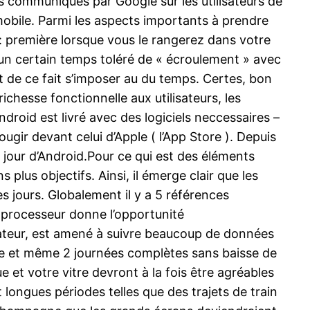
urs communiqués par Google sur les utilisateurs de
mobile. Parmi les aspects importants à prendre
 : première lorsque vous le rangerez dans votre
 a un certain temps toléré de « écroulement » avec
et de ce fait s’imposer au du temps. Certes, bon
chesse fonctionnelle aux utilisateurs, les
oid est livré avec des logiciels neccessaires –
ougir devant celui d’Apple ( l’App Store ). Depuis
jour d’Android.Pour ce qui est des éléments
 plus objectifs. Ainsi, il émerge clair que les
s jours. Globalement il y a 5 références
e processeur donne l’opportunité
inateur, est amené à suivre beaucoup de données
rnée et même 2 journées complètes sans baisse de
e et votre vitre devront à la fois être agréables
 longues périodes telles que des trajets de train