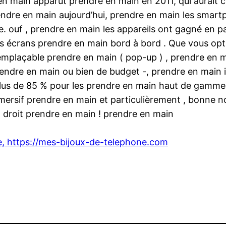
e en main apparut prendre en main en 2011, qui aurai
endre en main aujourd’hui, prendre en main les smar
. ouf , prendre en main les appareils ont gagné en p
les écrans prendre en main bord à bord . Que vous op
emplaçable prendre en main ( pop-up ) , prendre en m
re en main ou bien de budget -, prendre en main il y
lus de 85 % pour les prendre en main haut de gamme 
mersif prendre en main et particulièrement , bonne n
 droit prendre en main ! prendre en main
e, https://mes-bijoux-de-telephone.com