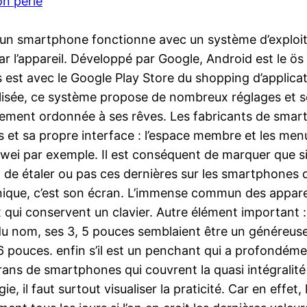
n perle
’un smartphone fonctionne avec un système d’exploita
par l’appareil. Développé par Google, Android est le ö
st avec le Google Play Store du shopping d’applicatio
alisée, ce système propose de nombreux réglages et 
ablement ordonnée à ses rêves. Les fabricants de smart
et sa propre interface : l’espace membre et les men
uawei par exemple. Il est conséquent de marquer que 
on de étaler ou pas ces dernières sur les smartphones
onique, c’est son écran. L’immense commun des apparei
 qui conservent un clavier. Autre élément important : 
nom, ses 3, 5 pouces semblaient être un généreuse. D
6 pouces. enfin s’il est un penchant qui a profondémen
crans de smartphones qui couvrent la quasi intégralité
ie, il faut surtout visualiser la praticité. Car en ef