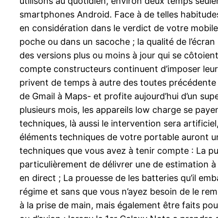
utilisons au quotidien, environ deux temps seulem
smartphones Android. Face à de telles habitudes 
en considération dans le verdict de votre mobile
poche ou dans un sacoche ; la qualité de l’écran 
des versions plus ou moins à jour qui se côtoient
compte constructeurs continuent d’imposer leur p
privent de temps à autre des toutes précédente
de Gmail à Maps- et profite aujourd’hui d’un super
plusieurs mois, les appareils low charge se pay
techniques, là aussi le intervention sera artifici
éléments techniques de votre portable auront une 
techniques que vous avez à tenir compte : La pu
particulièrement de délivrer une de estimation 
en direct ; La prouesse de les batteries qu’il e
régime et sans que vous n’ayez besoin de le remon
à la prise de main, mais également être faits pou