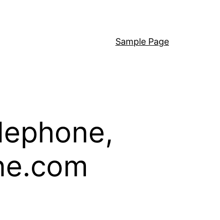
Sample Page
elephone,
one.com