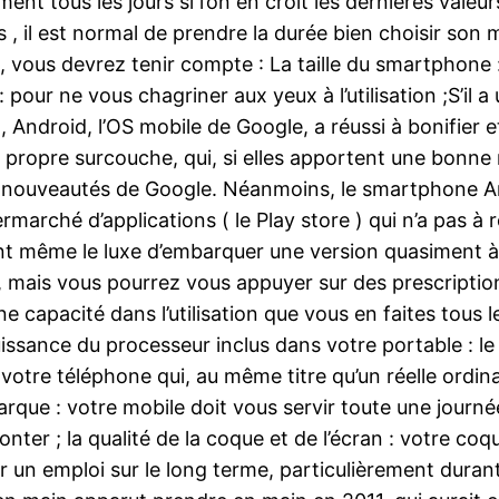
ent tous les jours si l’on en croit les dernières vale
, il est normal de prendre la durée bien choisir son 
, vous devrez tenir compte : La taille du smartphone
: pour ne vous chagriner aux yeux à l’utilisation ;S’il
, Android, l’OS mobile de Google, a réussi à bonifier 
ropre surcouche, qui, si elles apportent une bonne ri
 nouveautés de Google. Néanmoins, le smartphone Andr
marché d’applications ( le Play store ) qui n’a pas à r
ent même le luxe d’embarquer une version quasiment à 
el, mais vous pourrez vous appuyer sur des prescriptions
capacité dans l’utilisation que vous en faites tous le
issance du processeur inclus dans votre portable : l
à votre téléphone qui, au même titre qu’un réelle ord
mbarque : votre mobile doit vous servir toute une jou
ter ; la qualité de la coque et de l’écran : votre coqu
r un emploi sur le long terme, particulièrement durant