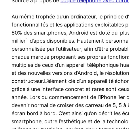
Source à propos de
coque téléphone avec cordo
Au même trophée qu’un ordinateur, le principe d
fonctionnalités et les applications exploitables 
80% des smartphones, Android est doté qui plus e
millier` d’apps disponibles. Hautement personn
personnalisée par l’utilisateur, afin d’être prob
chaque marque proposant ses propres fonctions 
multiples de ceux d’un appareil téléphonique h
et des nouvelles versions d’Android, le résoluti
constructeur.L’élément clé d’un appareil téléph
grâce à une interface concret et rares sont ceux
année. Lors du commencement de l’iPhone 1er du 
devenir normal de croiser des carreau de 5, 5 à 
écran bord à bord. C’est ainsi qu’on décrit les é
smartphone, outre l’esthétique et de la technolog