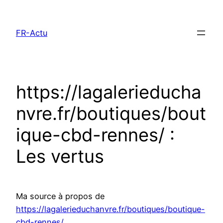
Aller
au
FR-Actu
contenu
https://lagalerieducha
nvre.fr/boutiques/bout
ique-cbd-rennes/ :
Les vertus
Ma source à propos de
https://lagalerieduchanvre.fr/boutiques/boutique-
cbd-rennes/