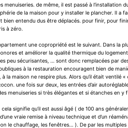
les menuiseries. de même, il est passé à l’installation
iphérie de la maison pour y installer le plancher. Il a f
 bien entendu dus être déplacés. pour finir, pour finir
is à zéro.
ppartement une copropriété est le suivant. Dans la p
 sonores et améliorer la qualité thermique du logemen
es peu sécurisantes, … sont donc remplacées par des 
s publiques à la restauration encouragent bien de mani
 à la maison ne respire plus. Alors qu’il était ventilé 
cocon. une fois sur deux, les entrées d’air autoréglab
s menuiseries si très élégantes et si étanches en y f
, cela signifie qu’il est aussi âgé ( de 100 ans génér
d’une vraie remise à niveau technique et d’un réamén
uton le chauffage, les fenêtres… ). De par les multiple