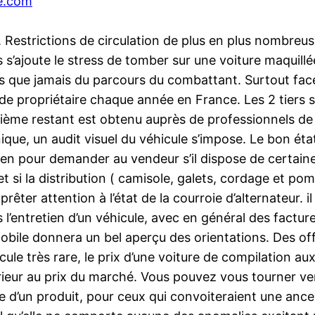
ce.com
 Restrictions de circulation de plus en plus nombreus
s’ajoute le stress de tomber sur une voiture maquillée
s que jamais du parcours du combattant. Surtout face 
e propriétaire chaque année en France. Les 2 tiers s
isième restant est obtenu auprès de professionnels de l
ue, un audit visuel du véhicule s’impose. Le bon état 
z-en pour demander au vendeur s’il dispose de certai
si la distribution ( camisole, galets, cordage et pomp
prêter attention à l’état de la courroie d’alternateur.
ns l’entretien d’un véhicule, avec en général des fact
omobile donnera un bel aperçu des orientations. Des o
ule très rare, le prix d’une voiture de compilation a
rieur au prix du marché. Vous pouvez vous tourner v
e d’un produit, pour ceux qui convoiteraient une ance