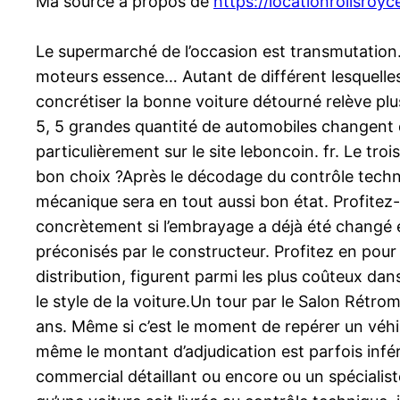
Ma source à propos de
https://locationrollsroy
Le supermarché de l’occasion est transmutation.
moteurs essence… Autant de différent lesquelles 
concrétiser la bonne voiture détourné relève plu
5, 5 grandes quantité de automobiles changent d
particulièrement sur le site leboncoin. fr. Le tro
bon choix ?Après le décodage du contrôle techniq
mécanique sera en tout aussi bon état. Profite
concrètement si l’embrayage a déjà été changé et 
préconisés par le constructeur. Profitez en pour 
distribution, figurent parmi les plus coûteux da
le style de la voiture.Un tour par le Salon Rétr
ans. Même si c’est le moment de repérer un véhic
même le montant d’adjudication est parfois infé
commercial détaillant ou encore ou un spécialist