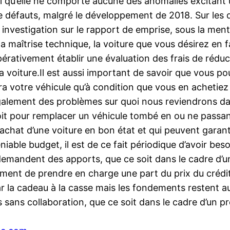
 il qu’elle ne comporte aucune des anomalies excitant 
e défauts, malgré le développement de 2018. Sur les q
investigation sur le rapport de emprise, sous la menti
la maîtrise technique, la voiture que vous désirez en f
pérativement établir une évaluation des frais de réduc
a voiture.Il est aussi important de savoir que vous po
ra votre véhicule qu’à condition que vous en achetiez
galement des problèmes sur quoi nous reviendrons da
it pour remplacer un véhicule tombé en ou ne passant
l’achat d’une voiture en bon état et qui peuvent garan
iable budget, il est de ce fait périodique d’avoir beso
 demandent des apports, que ce soit dans le cadre d’un
ement de prendre en charge une part du prix du crédit 
ar la cadeau à la casse mais les fondements restent a
 sans collaboration, que ce soit dans le cadre d’un pr