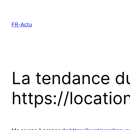
Aller
au
contenu
FR-Actu
La tendance 
https://locatio