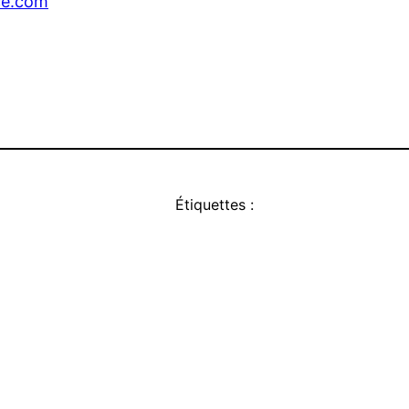
yce.com
Étiquettes :