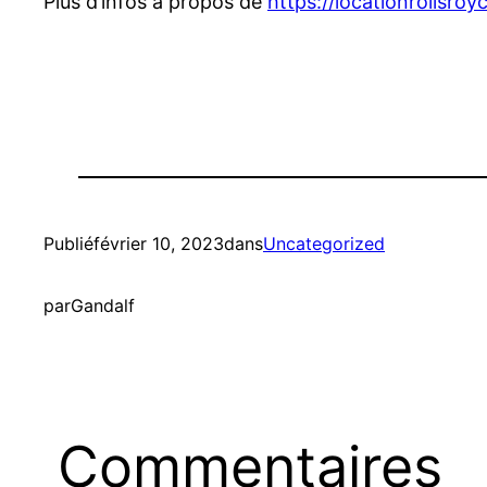
Plus d’infos à propos de
https://locationrollsro
Publié
février 10, 2023
dans
Uncategorized
par
Gandalf
Commentaires