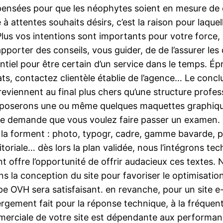
ensées pour que les néophytes soient en mesure de ent
ée à attentes souhaits désirs, c’est la raison pour laqu
lus vos intentions sont importants pour votre force, p
porter des conseils, vous guider, de de l’assurer les
entiel pour être certain d’un service dans le temps. É
ltats, contactez clientèle établie de l’agence… Le conc
viennent au final plus chers qu’une structure professio
poserons une ou même quelques maquettes graphiques
une demande que vous voulez faire passer un examen. C
ui la forment : photo, typogr, cadre, gamme bavarde,
itoriale… dès lors la plan validée, nous l’intégrons te
nt offre l’opportunité de offrir audacieux ces textes
 la conception du site pour favoriser le optimisation 
pe OVH sera satisfaisant. en revanche, pour un site
gement fait pour la réponse technique, à la fréquent
mmerciale de votre site est dépendante aux performan