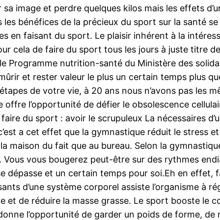
 sa image et perdre quelques kilos mais les effets d’u
les bénéfices de la précieux du sport sur la santé se
en faisant du sport. Le plaisir inhérent à la intéress
r cela de faire du sport tous les jours à juste titre
 le Programme nutrition-santé du Ministère des solidar
mûrir et rester valeur le plus un certain temps plus qu
 étapes de votre vie, à 20 ans nous n’avons pas les 
 offre l’opportunité de défier le obsolescence cellulai
faire du sport : avoir le scrupuleux La nécessaires d’
c’est a cet effet que la gymnastique réduit le stress 
à la maison du fait que au bureau. Selon la gymnastiqu
 Vous vous bougerez peut-être sur des rythmes endiab
épasse et un certain temps pour soi.Eh en effet, fa
ssants d’une système corporel assiste l’organisme à rég
re et de réduire la masse grasse. Le sport booste le
t donne l’opportunité de garder un poids de forme, de r