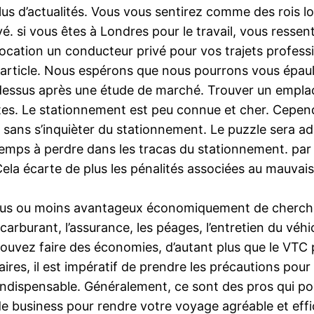
lus d’actualités. Vous vous sentirez comme des rois lo
é. si vous êtes à Londres pour le travail, vous ressent
 location un conducteur privé pour vos trajets profes
 article. Nous espérons que nous pourrons vous épau
i-dessus après une étude de marché. Trouver un emp
istes. Le stationnement est peu connue et cher. Cepen
 sans s’inquièter du stationnement. Le puzzle sera ad
temps à perdre dans les tracas du stationnement. par
. Cela écarte de plus les pénalités associées au mauva
st plus ou moins avantageux économiquement de cherch
 carburant, l’assurance, les péages, l’entretien du vé
pouvez faire des économies, d’autant plus que le VT
aires, il est impératif de prendre les précautions pou
indispensable. Généralement, ce sont des pros qui porte
de business pour rendre votre voyage agréable et eff