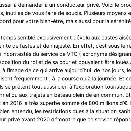
sser à demander à un conducteur privé. Voici le produ
es, inutiles de vous faire de soucis. Plusieurs moyens
bord pour votre bien-être, mais aussi pour la séréni
ngtemps semblé exclusivement dévolu aux castes aisées
inte de fastes et de majesté. En effet, c’est sous le r
s incontestés du service de VTC ( acronyme désignant
disposition du roi et de sa cour et pouvaient être loué
ent, à l’image de ce qui arrive aujourd’hui. de nos jours
lisent fréquemment ; à la course ou à la journée. Et c
 se prêtent tout aussi bien à l’exploration touristique 
nnel ou aux trajets en bateau plein de en commun. Et
teint en 2016 la très superbe somme de 800 millions d’€
 bien entendu, les restrictions dues à la situation san
ur privé avant 2020 démontre que ce service répond 