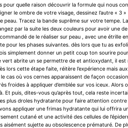
 pour quelle raison découvrir la formule qui nous co
ner le ombre de votre visage, dessinez l’autre « 3 » à 
re peau. Tracez la bande suprême sur votre tempe. La
ngez par la suite les deux couleurs pour avoir une de 
ecommandé de le réaliser sur peau , avec une étrille en
rête pour les phases suivantes. dès lors que tu as exfo
ois simplement donner un petit coup ton sourire pour
Le vert abrite un se permettre de et antioxydant, il 
ès lors cette étape faite, réitère l’expérience mais au
s le cas où vos cernes apparaissent de façon occasi
s froides à appliquer d’emblée sur vos iceux. Alors ou
 là. Et puis, dites-vous qu’après tout, cela reste incer
es plus droles hydratante pour faire attention contre l
vons appliquer une frimas hydratante qui lui offrira u
ement cutané et une activité des cellules de l’épide
lus aisément sujette au obsolescence prématuré. De 