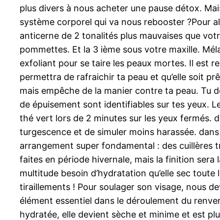
plus divers à nous acheter une pause détox. Mais
système corporel qui va nous rebooster ?Pour alig
anticerne de 2 tonalités plus mauvaises que vot
pommettes. Et la 3 ième sous votre maxille. Méla
exfoliant pour se taire les peaux mortes. Il est r
permettra de rafraichir ta peau et qu’elle soit p
mais empêche de la manier contre ta peau. Tu d
de épuisement sont identifiables sur tes yeux. 
thé vert lors de 2 minutes sur les yeux fermés. d
turgescence et de simuler moins harassée. dan
arrangement super fondamental : des cuillères trè
faites en période hivernale, mais la finition sera
multitude besoin d’hydratation qu’elle sec toute l
tiraillements ! Pour soulager son visage, nous de
élément essentiel dans le déroulement du renvers
hydratée, elle devient sèche et minime et est p