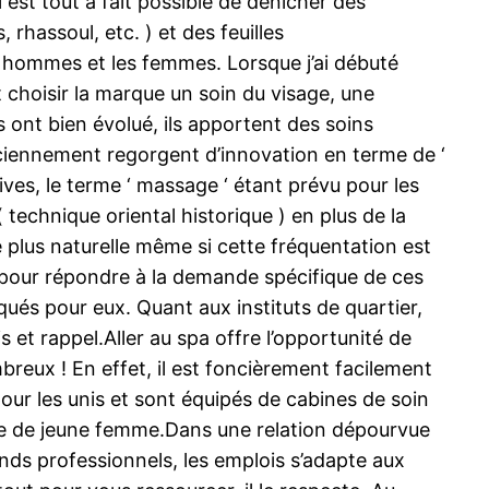
 est tout a fait possible de dénicher des
rhassoul, etc. ) et des feuilles
r hommes et les femmes. Lorsque j’ai débuté
nt choisir la marque un soin du visage, une
s ont bien évolué, ils apportent des soins
anciennement regorgent d’innovation en terme de ‘
ves, le terme ‘ massage ‘ étant prévu pour les
( technique oriental historique ) en plus de la
re plus naturelle même si cette fréquentation est
s pour répondre à la demande spécifique de ces
ués pour eux. Quant aux instituts de quartier,
s et rappel.Aller au spa offre l’opportunité de
reux ! En effet, il est foncièrement facilement
our les unis et sont équipés de cabines de soin
 vie de jeune femme.Dans une relation dépourvue
rands professionnels, les emplois s’adapte aux