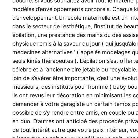
douche. si vous souhaitez avoir tout le matériel 
modèles d’enveloppements corporels. Chaque kit co
d’enveloppement.Un ecole maternelle est un inte
dans le secteur de l’esthétique, l’institut de beau
épilation, une prestance des mains ou des assise.
physique remis à la saveur du jour ( qui jusqu’a
médecines alternatives ‘ ( appelés modelages qua
seuls kinésithérapeutes ). L’épilation s’est offer
célèbre et à l’ancienne cire jetable ou recyclable
loin de s’avérer être importante, c’est une évol
messieurs, des instituts pour homme ( baby bounc
ils ont revus leur décoration en minimisant les co
demander à votre garagiste un certain temps pou
possible de s’y rendre entre amis, en couple ou 
en duo. D’autres ont anticipé des procédés priv
de tout intérêt autre que votre paix intérieur, v