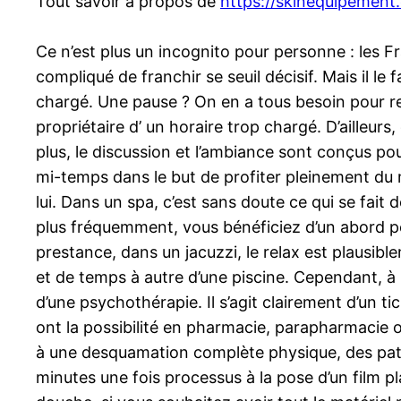
Tout savoir à propos de
https://skinequipement
Ce n’est plus un incognito pour personne : les Fran
compliqué de franchir se seuil décisif. Mais il le
chargé. Une pause ? On en a tous besoin pour rec
propriétaire d’ un horaire trop chargé. D’ailleu
plus, le discussion et l’ambiance sont conçus po
mi-temps dans le but de profiter pleinement du m
lui. Dans un spa, c’est sans doute ce qui se fait 
plus fréquemment, vous bénéficiez d’un abord pe
prestance, dans un jacuzzi, le relax est plausib
et de temps à autre d’une piscine. Cependant, à l’i
d’une psychothérapie. Il s’agit clairement d’un t
ont la possibilité en pharmacie, parapharmacie o
à une desquamation complète physique, des patte j
minutes une fois processus à la pose d’un film p