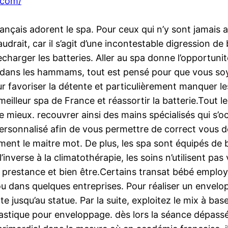
.com/
çais adorent le spa. Pour ceux qui n’y sont jamais allés
 faudrait, car il s’agit d’une incontestable digression
harger les batteries. Aller au spa donne l’opportunité
rs, dans les hammams, tout est pensé pour que vous so
ur favoriser la détente et particulièrement manquer le
eilleur spa de France et réassortir la batterie.Tout
de mieux. recouvrer ainsi des mains spécialisés qui s’o
rsonnalisé afin de vous permettre de correct vous d
lement le maitre mot. De plus, les spa sont équipés d
nverse à la climatothérapie, les soins n’utilisent pas v
ic prestance et bien être.Certains transat bébé emplo
u dans quelques entreprises. Pour réaliser un envelop
usqu’au statue. Par la suite, exploitez le mix à base 
lastique pour enveloppage. dès lors la séance dépassé