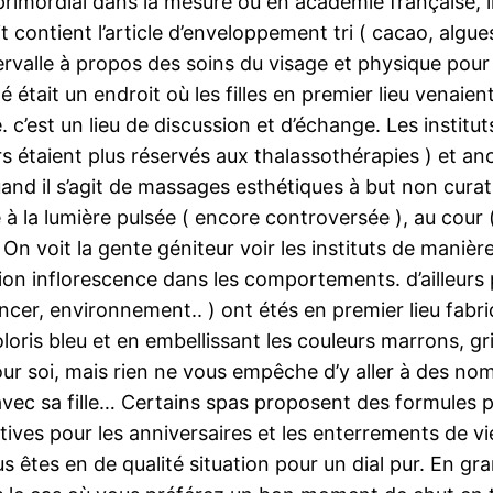
primordial dans la mesure où en académie française, il
ntient l’article d’enveloppement tri ( cacao, algues, 
rvalle à propos des soins du visage et physique pou
té était un endroit où les filles en premier lieu venaie
 c’est un lieu de discussion et d’échange. Les institut
lors étaient plus réservés aux thalassothérapies ) et 
nd il s’agit de massages esthétiques à but non curati
te à la lumière pulsée ( encore controversée ), au cour 
. On voit la gente géniteur voir les instituts de maniè
ution inflorescence dans les comportements. d’ailleur
er, environnement.. ) ont étés en premier lieu fabriq
loris bleu et en embellissant les couleurs marrons, gri
r soi, mais rien ne vous empêche d’y aller à des nomb
avec sa fille… Certains spas proposent des formules p
atives pour les anniversaires et les enterrements de
ous êtes en de qualité situation pour un dial pur. En g