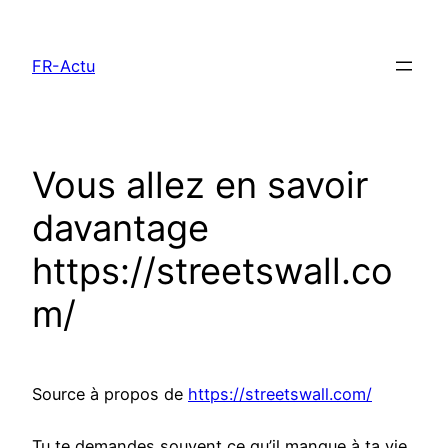
Aller
au
FR-Actu
contenu
Vous allez en savoir
davantage
https://streetswall.co
m/
Source à propos de
https://streetswall.com/
Tu te demandes souvent ce qu’il manque à ta vie