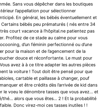
sommée. Sans vous dépêcher dans les boutiques
érieur l’appellation pour sélectionner
anticipé. En général, les bébés éventuellement et
 . Certains bébés peu prématurés ( nés entre 34
n très court vacance à l’hôpital.ne patientez pas
ger. Profitez de ce stade au calme pour vous
cooning, d’un féminin perfectionné ou d’une
er pour la maison et de l’agencement de la
coucher douce et réconfortante. Le must pour
ous avez à à ce titre adapter les autres pièces
ment la voiture ! Tout doit être pensé pour que
abioles, cartable et paillasse à changer, pouf
manquer et être crédits dès l’arrivée de kid dans
rmer le voeu le dénombre tasses que vous avez… et
/thé… alors que vous êtes… 2 ! Et la probabilité
le. Donc virez-moi ces tasses inutiles ! !