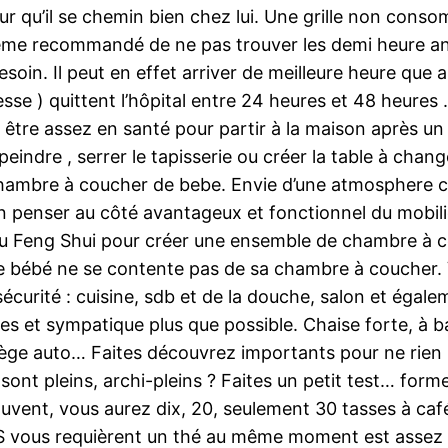
ur qu’il se chemin bien chez lui. Une grille non con
même recommandé de ne pas trouver les demi heure ant
esoin. Il peut en effet arriver de meilleure heure que 
sse ) quittent l’hôpital entre 24 heures et 48 heures
si être assez en santé pour partir à la maison après u
eindre , serrer le tapisserie ou créer la table à chan
mbre à coucher de bebe. Envie d’une atmosphere co
 penser au côté avantageux et fonctionnel du mobili
du Feng Shui pour créer une ensemble de chambre à 
de bébé ne se contente pas de sa chambre à coucher. V
écurité : cuisine, sdb et de la douche, salon et égale
les et sympatique plus que possible. Chaise forte, à b
 siège auto… Faites découvrez importants pour ne rien 
sont pleins, archi-pleins ? Faites un petit test… fo
vent, vous aurez dix, 20, seulement 30 tasses à café
vous requièrent un thé au même moment est assez faib