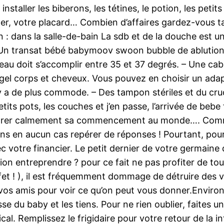
nstaller les biberons, les tétines, le potion, les petits
her, votre placard… Combien d’affaires gardez-vous t
: dans la salle-de-bain La sdb et de la douche est une
 – Un transat bébé babymoov swoon bubble de ablution
eau doit s’accomplir entre 35 et 37 degrés. – Une ca
n gel corps et cheveux. Vous pouvez en choisir un ada
il y a de plus commode. – Des tampon stériles et du cr
its pots, les couches et j’en passe, l’arrivée de bebe 
arer calmement sa commencement au monde…. Commen
ans en aucun cas repérer de réponses ! Pourtant, pour r
votre financier. Le petit dernier de votre germaine d
tion entreprendre ? pour ce fait ne pas profiter de t
t ! ), il est fréquemment dommage de détruire des v
de vos amis pour voir ce qu’on peut vous donner.Enviro
sse du baby et les tiens. Pour ne rien oublier, faites
al. Remplissez le frigidaire pour votre retour de la i