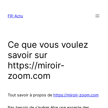
Aller
au
FR-Actu
contenu
Ce que vous voulez
savoir sur
https://miroir-
zoom.com
Tout savoir à propos de
https://miroir-zoom.com
Pas besoin de s’avérer être une experte des