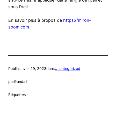
anti-cernes, à appliquer dans l’angle de l’oeil et
sous l’oeil.
En savoir plus à propos de
https://miroir-
zoom.com
Publié
janvier 19, 2023
dans
Uncategorized
par
Gandalf
Étiquettes :